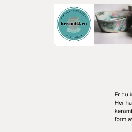
KE
Er du 
Her ha
kerami
form a