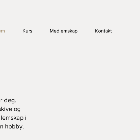
em
Kurs
Medlemskap
Kontakt
r deg.
skive og
dlemskap i
en hobby.