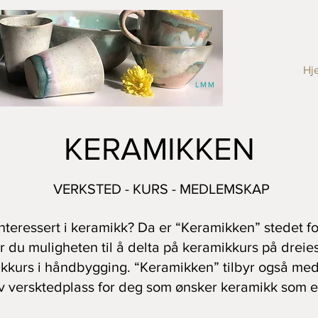
RAMIKKEN
Hj
LMM
KERAMIKKEN
VERKSTED - KURS - MEDLEMSKAP
interessert i keramikk? Da er “Keramikken” stedet fo
r du muligheten til å delta på keramikkurs på dreie
kkurs i håndbygging. “Keramikken” tilbyr også me
v versktedplass for deg som ønsker keramikk som 